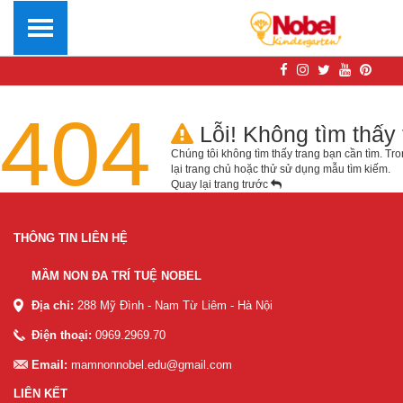
404
Lỗi! Không tìm thấy 
Chúng tôi không tìm thấy trang bạn cần tìm. Tro
lại
trang chủ
hoặc thử sử dụng mẫu tìm kiếm.
Quay lại trang trước
THÔNG TIN LIÊN HỆ
MẦM NON ĐA TRÍ TUỆ NOBEL
Địa chỉ:
288 Mỹ Đình - Nam Từ Liêm - Hà Nội
Điện thoại:
0969.2969.70
Email:
mamnonnobel.edu@gmail.com
LIÊN KẾT