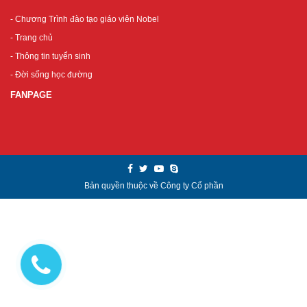
- Chương Trình đào tạo giáo viên Nobel
- Trang chủ
- Thông tin tuyển sinh
- Đời sống học đường
FANPAGE
Bản quyền thuộc về Công ty Cổ phần