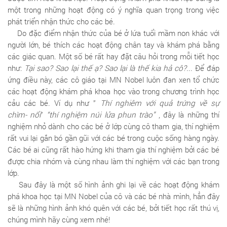
một trong những hoạt động có ý nghĩa quan trọng trong việc
phát triển nhận thức cho các bé.
Do đặc điểm nhận thức của bé ở lứa tuổi mầm non khác với
người lớn, bé thích các hoạt động chân tay và khám phá bằng
các giác quan. Một số bé rất hay đặt câu hỏi trong mỗi tiết học
như:
Tại sao? Sao lại thế ạ? Sao lại là thế kia hả cô?.
.. Để đáp
ứng điều này, các cô giáo tại MN Nobel luôn đan xen tổ chức
các hoạt động khám phá khoa học vào trong chương trình học
cảu các bé. Ví dụ như ”
Thí nghiêm với quả trứng về sự
chìm-
nổi
”
“thí nghiệm núi lửa phun trào”
, đây là những thí
nghiệm nhỏ dành cho các bé ở lớp cùng cô tham gia, thí nghiệm
rất vui lại gắn bó gần gũi với các bé trong cuộc sống hàng ngày.
Các bé ai cũng rất hào hứng khi tham gia thí nghiệm bởi các bé
được chia nhóm và cùng nhau làm thí nghiệm với các bạn trong
lớp.
Sau đây là một số hình ảnh ghi lại về các hoạt động khám
phá khoa học tại MN Nobel của cô và các bé nhà mình, hẳn đây
sẽ là những hình ảnh khó quên với các bé, bởi tiết học rất thú vị,
chúng mình hãy cùng xem nhé!