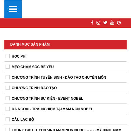
DANH MỤC SẢN PHẨM
HỌC PHÍ
MẸO CHĂM SÓC BÉ YÊU
CHƯƠNG TRÌNH TUYỂN SINH - ĐÀO TẠO CHUYÊN MÔN
CHƯƠNG TRÌNH ĐÀO TẠO
CHƯƠNG TRÌNH SỰ KIỆN - EVENT NOBEL
DÃ NGOẠI - TRẢI NGHIỆM TẠI MẦM NON NOBEL
CÂU LẠC BỘ
THÔNG BÁO TUYỂN SINH MẦM NON NOBEL - 288 MỸ ĐÌNH, NAM