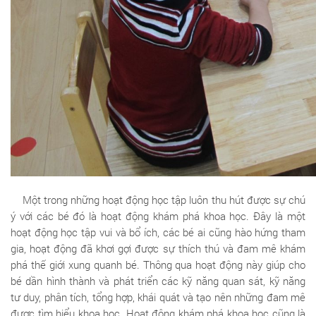
Một trong những hoạt động học tập luôn thu hút được sự chú
ý với các bé đó là hoạt động khám phá khoa học. Đây là một
hoạt động học tập vui và bổ ích, các bé ai cũng hào hứng tham
gia, hoạt động đã khơi gợi được sự thích thú và đam mê khám
phá thế giới xung quanh bé. Thông qua hoạt động này giúp cho
bé dần hình thành và phát triển các kỹ năng quan sát, kỹ năng
tư duy, phân tích, tổng hợp, khái quát và tạo nên những đam mê
được tìm hiểu khoa học. Hoạt động khám phá khoa học cũng là